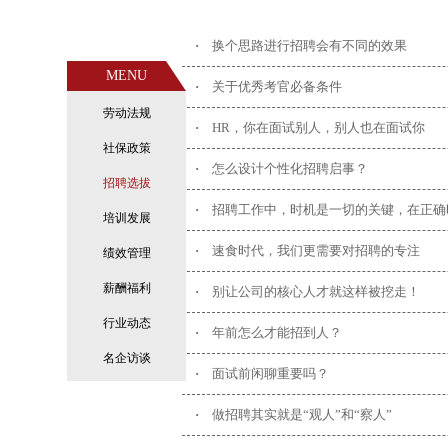
·
换个思路进行招聘会有不同的效果
MENU
·
关于优秀考官必备条件
劳动法规
·
HR，你在面试别人，别人也在面试你
社保政策
·
怎么设计个性化招聘启事？
招聘选拔
·
招聘工作中，时机是一切的关键，在正确
培训发展
·
速食时代，我们更需要对招聘的专注
绩效管理
薪酬福利
·
别让公司的核心人才就这样被挖走！
行业动态
·
年前怎么才能招到人？
名企访谈
·
面试前闲聊重要吗？
·
做招聘其实就是“观人”和“察人”